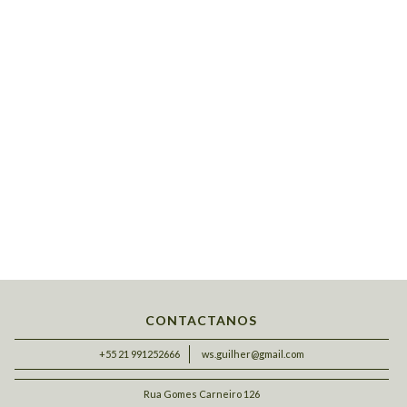
CONTACTANOS
+55 21 991252666
ws.guilher@gmail.com
Rua Gomes Carneiro 126