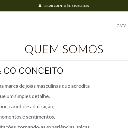
CREAR CUENTA
INICIAR SESIÓN
CATA
QUEM SOMOS
& CO CONCEITO
marca de joias masculinas que acredita
que um simples detalhe.
or, carinho e admiração,
 momentos e sentimentos,
citações, tornando-as experiências únicas.